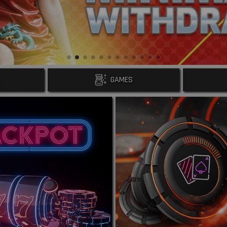
GAMES