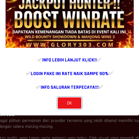
l, kebutuhan akan layanan yang cepat, stabil, dan mudah diakses menjadi se
ngalaman yang nyaman sejak proses login hingga menikmati seluruh fitu
s praktis, teknologi modern, dan koleksi permainan yang beragam.
 yang lebih eksklusif bagi setiap pengguna. Dengan antarmuka yang intuitif
pa hambatan. Kombinasi antara performa server yang optimal dan layanan y
gital berkualitas.
uara dan pencari hoki, GLORY303 menawarkan berbagai keunggulan yang men
seluruh aspek platform dikembangkan agar mampu memberikan pengalaman te
untuk memenuhi kebutuhan pengguna modern. Platform ini tidak hanya fok
✅
INFO LEBIH LANJUT KLICK!!
✅
ORY303. Platform ini dapat digunakan melalui komputer, laptop, tablet, ma
✅
LOGIN PAKE INI RATE NAIK SAMPE 90%
✅
nakan secara nyaman tanpa mengurangi kualitas visual maupun kecepatan 
ian.
✅
INFO SALURAN TERPECAYA!!!
✅
rus dioptimalkan agar mampu memberikan performa yang konsisten. Proses
menikmati hiburan tanpa gangguan teknis.
OK
iap aktivitas dapat dilakukan dengan lebih lancar.
alitas
gai pilihan permainan dari provider ternama yang telah dikenal memiliki ku
dengan selera masing-masing.
tas grafis yang tajam serta animasi yang halus. Efek visual yang menari