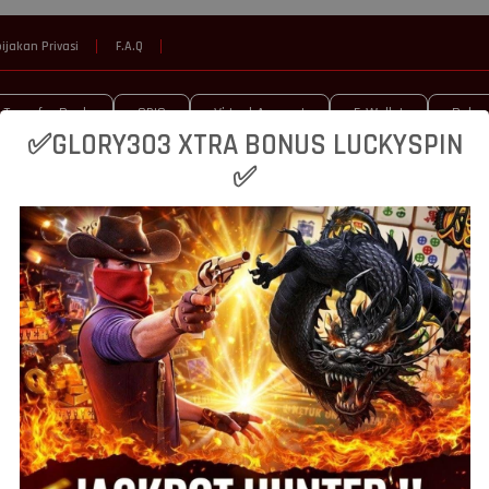
ijakan Privasi
F.A.Q
Transfer Bank
QRIS
Virtual Account
E Wallet
Pulsa
✅GLORY303 XTRA BONUS LUCKYSPIN
✅
an Terpercaya
Ko
a Eksklusif Para Juara & Pencari Hoki