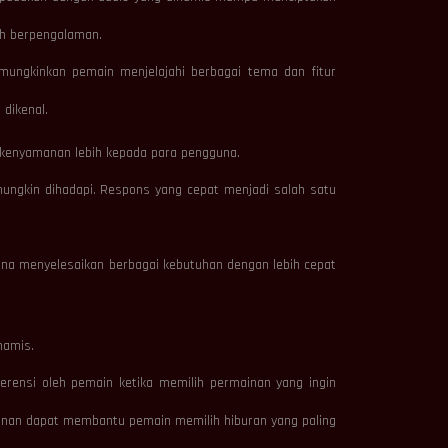
ah berpengalaman.
mungkinkan pemain menjelajahi berbagai tema dan fitur
 dikenal.
 kenyamanan lebih kepada para pengguna.
ngkin dihadapi. Respons yang cepat menjadi salah satu
na menyelesaikan berbagai kebutuhan dengan lebih cepat
namis.
ferensi oleh pemain ketika memilih permainan yang ingin
inan dapat membantu pemain memilih hiburan yang paling