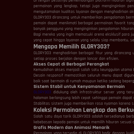
Di tengah pesatnya perkembangan platform hiburan digita
permainan yang lengkap, tetapi juga menginginkan pe
mengutamakan kualitas layanan dengan menghadirkan akse
GLORY303 dirancang untuk memberikan pengalaman bermain
pemain dapat menikmati berbagai permainan favorit tan
banyak pengguna yang menginginkan pengalaman hiburan di
Bagi mereka yang ingin memasuki arena eksklusif para j
yang cepat hingga layanan yang selalu siap membantu, 
Mengapa Memilih GLORY303?
GLORY303 menghadirkan berbagai fitur yang dirancang 
setiap proses berjalan dengan lancar dan efisien.
Akses Cepat di Berbagai Perangkat
Kemudahan akses menjadi salah satu keunggulan utama GL
Desain responsif memastikan seluruh menu dapat digu
baik saat bermain di rumah maupun ketika sedang beperg
Sistem Stabil untuk Kenyamanan Bermain
GLORY303
didukung oleh infrastruktur server yang te
halaman berlangsung lebih cepat sehingga pemain dapat 
Stabilitas sistem juga memberikan rasa nyaman karena set
Koleksi Permainan Lengkap dan Berku
Salah satu daya tarik GLORY303 adalah tersedianya berba
kebebasan kepada pemain untuk memilih hiburan sesuai 
Grafis Modern dan Animasi Menarik
Permainan yang tersedia di GLORY303 hadir dengan kuali