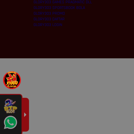
GLORY303 GAMES PRAGMATIC DLL
GLORY303 SPORTSBOOK BOLA
GLORY303 PROMO
GLORY303 DAFTAR
GLORY303 LOGIN