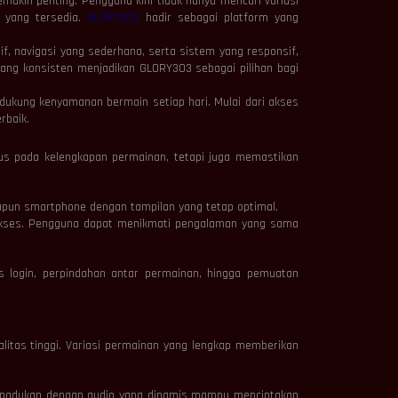
makin penting. Pengguna kini tidak hanya mencari variasi
r yang tersedia.
GLORY303
hadir sebagai platform yang
, navigasi yang sederhana, serta sistem yang responsif,
ang konsisten menjadikan GLORY303 sebagai pilihan bagi
dukung kenyamanan bermain setiap hari. Mulai dari akses
rbaik.
us pada kelengkapan permainan, tetapi juga memastikan
upun smartphone dengan tampilan yang tetap optimal.
akses. Pengguna dapat menikmati pengalaman yang sama
 login, perpindahan antar permainan, hingga pemuatan
alitas tinggi. Variasi permainan yang lengkap memberikan
k dipadukan dengan audio yang dinamis mampu menciptakan